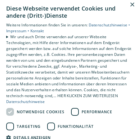
×
Diese Webseite verwendet Cookies und
Unsere Bereiche
andere (Dritt-)Dienste
Privatkunden
Weitere Informationen finden Sie in unseren:
Datenschutzhinweise •
Gewerbekunden
Impressum •
Kontakt
Karriere
Wir und auch Dritte verwenden auf unserer Webseite
Technologien, mit Hilfe derer Informationen auf dem Endgerät
Unternehmen
gespeichert werden bzw. auf solche Informationen auf dem Endgerät
Kontakt
zugegriffen werden, z.B. Cookies. Ihre personenbezogenen Daten
werden von uns und den eingebundenen Partnern gespeichert und
für verschiedene Zwecke, ggf. Analyse-, Marketing- und
Statistikzwecke verarbeitet, damit wir unseren Webseitenbesuchern
personalisierte Anzeigen oder Inhalte bereitstellen, Funktionen für
soziale Medien anbieten und Informationen über deren Interessen
und das Nutzerverhalten erhalten können. Cookies, die nicht
technisch-notwendig sind,... HIER KLICKEN ZUM WEITERLESEN
Datenschutzhinweise
NOTWENDIGE COOKIES
PERFORMANCE
TARGETING
FUNKTIONALITÄT
DETAILS ANZEIGEN