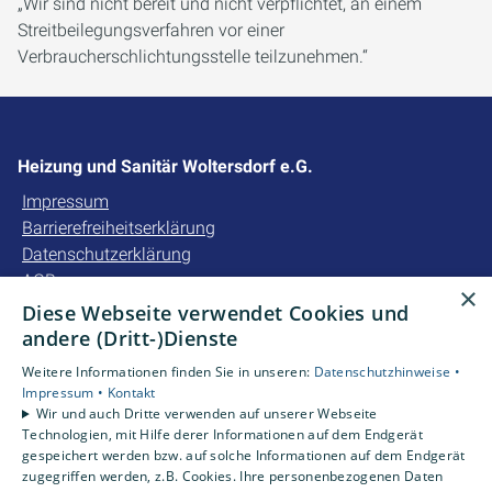
„Wir sind nicht bereit und nicht verpflichtet, an einem
Streitbeilegungsverfahren vor einer
Verbraucherschlichtungsstelle teilzunehmen.“
Heizung und Sanitär Woltersdorf e.G.
Impressum
Barrierefreiheitserklärung
Datenschutzerklärung
AGB
×
Diese Webseite verwendet Cookies und
Unsere Bereiche
andere (Dritt-)Dienste
Privatkunden
Weitere Informationen finden Sie in unseren:
Datenschutzhinweise •
Gewerbekunden
Impressum •
Kontakt
Karriere
Wir und auch Dritte verwenden auf unserer Webseite
Technologien, mit Hilfe derer Informationen auf dem Endgerät
Unternehmen
gespeichert werden bzw. auf solche Informationen auf dem Endgerät
Kontakt
zugegriffen werden, z.B. Cookies. Ihre personenbezogenen Daten