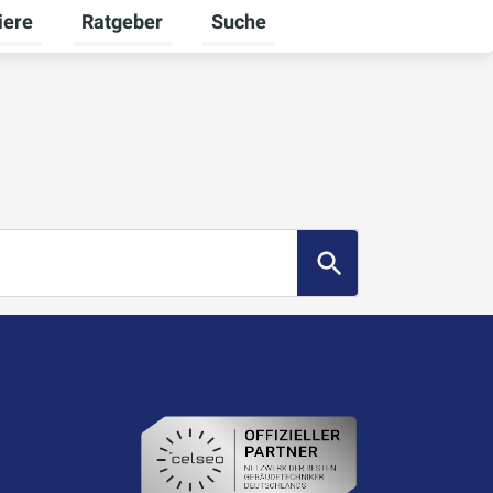
iere
Ratgeber
Suche
ekunden umschalten
menü für Ausbildung umschalten
Untermenü für Karriere umschalten
Untermenü für Ratgeber umschalt
Suchbegriff...