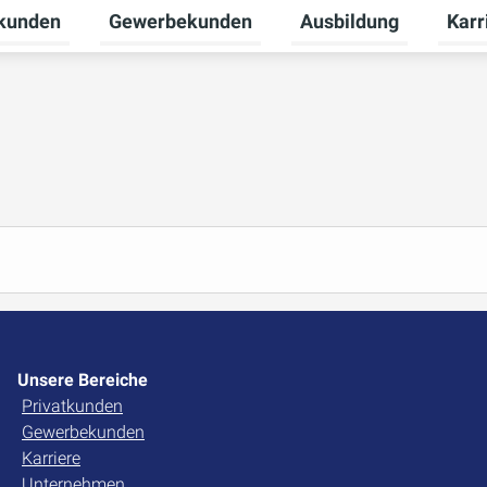
tkunden
Gewerbekunden
Ausbildung
Karr
nü für Unternehmen umschalten
Untermenü für Privatkunden umschalten
Untermenü für Gewerb
Unter
Unsere Bereiche
Privatkunden
Gewerbekunden
Karriere
Unternehmen