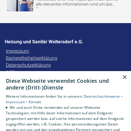
alle relevanten Informationen rund um das
Thema Wartung.
Heizung und Sanitär Woltersdorf e.G.
Impressum
Barrierefreiheitserklärung
Datenschutzerklärung
AGB
×
Diese Webseite verwendet Cookies und
Unsere Bereiche
andere (Dritt-)Dienste
Privatkunden
Weitere Informationen finden Sie in unseren:
Datenschutzhinweise •
Gewerbekunden
Impressum •
Kontakt
Karriere
Wir und auch Dritte verwenden auf unserer Webseite
Technologien, mit Hilfe derer Informationen auf dem Endgerät
Unternehmen
gespeichert werden bzw. auf solche Informationen auf dem Endgerät
Kontakt
zugegriffen werden, z.B. Cookies. Ihre personenbezogenen Daten
werden von uns und den eingebundenen Partnern gespeichert und