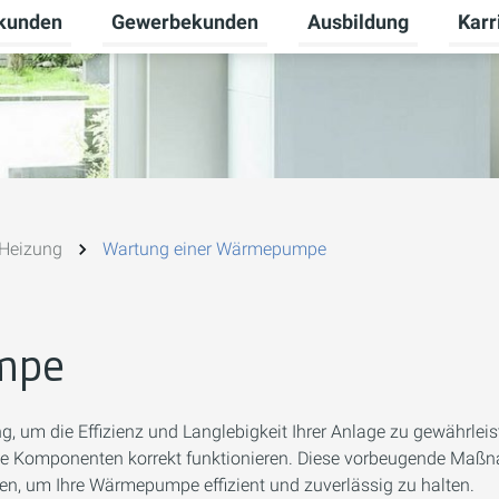
tkunden
Gewerbekunden
Ausbildung
Karr
nü für Unternehmen umschalten
Untermenü für Privatkunden umschalten
Untermenü für Gewerb
Unter
Heizung
Wartung einer Wärmepumpe
mpe
, um die Effizienz und Langlebigkeit Ihrer Anlage zu gewährlei
s alle Komponenten korrekt funktionieren. Diese vorbeugende Maß
sen, um Ihre Wärmepumpe effizient und zuverlässig zu halten.