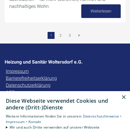
nachhaltiges Wohn
Weiterlesen
19. September 2025
1
2
3
Heizung und Sanitär Woltersdorf e.G.
Impressum
Barrierefreiheitserklärung
Datenschutzerklärung
AGB
×
Diese Webseite verwendet Cookies und
Unsere Bereiche
andere (Dritt-)Dienste
Privatkunden
Weitere Informationen finden Sie in unseren:
Datenschutzhinweise •
Gewerbekunden
Impressum •
Kontakt
Karriere
Wir und auch Dritte verwenden auf unserer Webseite