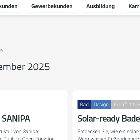
tkunden
Gewerbekunden
Ausbildung
Karr
nü für Unternehmen umschalten
Untermenü für Privatkunden umschalten
Untermenü für Gewerb
Unter
iv
zember 2025
Bad
Design
Komfort & 
n SANIPA
Solar-ready Bad
ruktur von Sanipa:
Entdecken Sie, wie ein sola
en, Push-to-Open-Funktion
Warmwasser, Fußbodenheiz