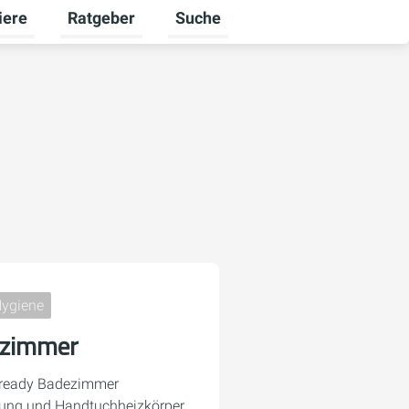
iere
Ratgeber
Suche
ekunden umschalten
menü für Ausbildung umschalten
Untermenü für Karriere umschalten
Untermenü für Ratgeber umschalt
Hygiene
ezimmer
r-ready Badezimmer
ung und Handtuchheizkörper