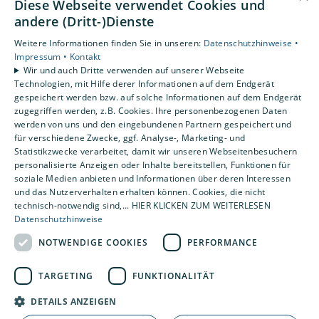
Diese Webseite verwendet Cookies und
Unsere Bereiche
andere (Dritt-)Dienste
Privatkunden
Weitere Informationen finden Sie in unseren:
Datenschutzhinweise •
Gewerbekunden
Impressum •
Kontakt
Karriere
Wir und auch Dritte verwenden auf unserer Webseite
Technologien, mit Hilfe derer Informationen auf dem Endgerät
Unternehmen
gespeichert werden bzw. auf solche Informationen auf dem Endgerät
Kontakt
zugegriffen werden, z.B. Cookies. Ihre personenbezogenen Daten
werden von uns und den eingebundenen Partnern gespeichert und
für verschiedene Zwecke, ggf. Analyse-, Marketing- und
Statistikzwecke verarbeitet, damit wir unseren Webseitenbesuchern
personalisierte Anzeigen oder Inhalte bereitstellen, Funktionen für
soziale Medien anbieten und Informationen über deren Interessen
und das Nutzerverhalten erhalten können. Cookies, die nicht
technisch-notwendig sind,... HIER KLICKEN ZUM WEITERLESEN
Datenschutzhinweise
NOTWENDIGE COOKIES
PERFORMANCE
TARGETING
FUNKTIONALITÄT
DETAILS ANZEIGEN