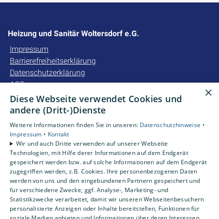
Heizung und Sanitär Woltersdorf e.G.
Impressum
Barrierefreiheitserklärung
Datenschutzerklärung
AGB
×
Diese Webseite verwendet Cookies und
Unsere Bereiche
andere (Dritt-)Dienste
Privatkunden
Weitere Informationen finden Sie in unseren:
Datenschutzhinweise •
Gewerbekunden
Impressum •
Kontakt
Karriere
Wir und auch Dritte verwenden auf unserer Webseite
Technologien, mit Hilfe derer Informationen auf dem Endgerät
Unternehmen
gespeichert werden bzw. auf solche Informationen auf dem Endgerät
Kontakt
zugegriffen werden, z.B. Cookies. Ihre personenbezogenen Daten
werden von uns und den eingebundenen Partnern gespeichert und
für verschiedene Zwecke, ggf. Analyse-, Marketing- und
Statistikzwecke verarbeitet, damit wir unseren Webseitenbesuchern
personalisierte Anzeigen oder Inhalte bereitstellen, Funktionen für
soziale Medien anbieten und Informationen über deren Interessen