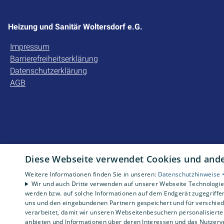
Heizung und Sanitär Woltersdorf e.G.
Impressum
Barrierefreiheitserklärung
Datenschutzerklärung
AGB
Diese Webseite verwendet Cookies und ander
Weitere Informationen finden Sie in unseren:
Datenschutzhinweise 
Wir und auch Dritte verwenden auf unserer Webseite Technologien
werden bzw. auf solche Informationen auf dem Endgerät zugegriffe
uns und den eingebundenen Partnern gespeichert und für verschiede
verarbeitet, damit wir unseren Webseitenbesuchern personalisierte 
anbieten und Informationen über deren Interessen und das Nutzerve