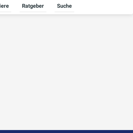
iere
Ratgeber
Suche
ekunden umschalten
menü für Ausbildung umschalten
Untermenü für Karriere umschalten
Untermenü für Ratgeber umschalt