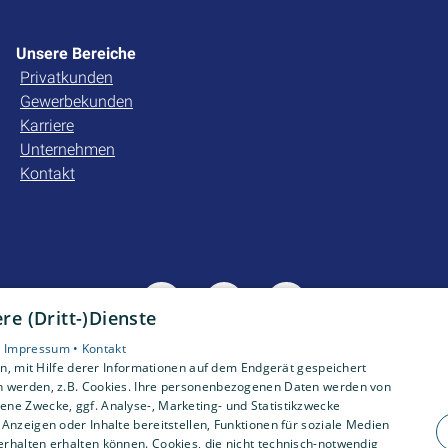
Unsere Bereiche
Privatkunden
Gewerbekunden
Karriere
Unternehmen
Kontakt
e (Dritt-)Dienste
•
Impressum •
Kontakt
, mit Hilfe derer Informationen auf dem Endgerät gespeichert
n werden, z.B. Cookies. Ihre personenbezogenen Daten werden von
ne Zwecke, ggf. Analyse-, Marketing- und Statistikzwecke
Anzeigen oder Inhalte bereitstellen, Funktionen für soziale Medien
rhalten erhalten können. Cookies, die nicht technisch-notwendig