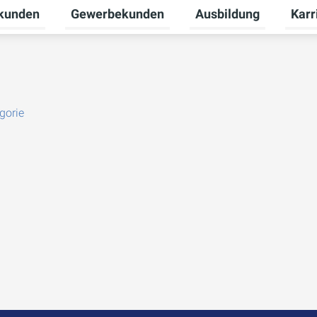
tkunden
Gewerbekunden
Ausbildung
Karr
nü für Unternehmen umschalten
Untermenü für Privatkunden umschalten
Untermenü für Gewerb
Unter
gorie