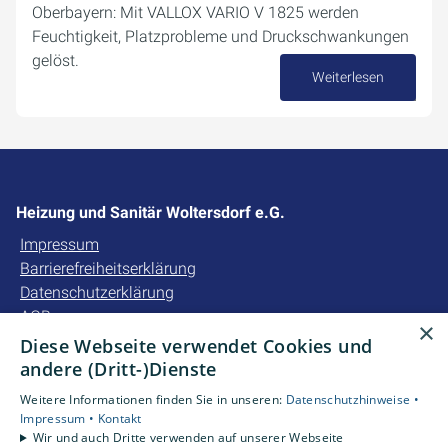
Oberbayern: Mit VALLOX VARIO V 1825 werden
Feuchtigkeit, Platzprobleme und Druckschwankungen
gelöst.
Weiterlesen
23. April 2026
Heizung und Sanitär Woltersdorf e.G.
Impressum
Barrierefreiheitserklärung
Datenschutzerklärung
AGB
×
Diese Webseite verwendet Cookies und
Unsere Bereiche
andere (Dritt-)Dienste
Privatkunden
Weitere Informationen finden Sie in unseren:
Datenschutzhinweise •
Gewerbekunden
Impressum •
Kontakt
Karriere
Wir und auch Dritte verwenden auf unserer Webseite