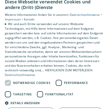
Diese Webseite verwendet Cookies und
Unsere Bereiche
andere (Dritt-)Dienste
Privatkunden
Weitere Informationen finden Sie in unseren:
Datenschutzhinweise •
Gewerbekunden
Impressum •
Kontakt
Karriere
Wir und auch Dritte verwenden auf unserer Webseite
Technologien, mit Hilfe derer Informationen auf dem Endgerät
Unternehmen
gespeichert werden bzw. auf solche Informationen auf dem Endgerät
Kontakt
zugegriffen werden, z.B. Cookies. Ihre personenbezogenen Daten
werden von uns und den eingebundenen Partnern gespeichert und
für verschiedene Zwecke, ggf. Analyse-, Marketing- und
Statistikzwecke verarbeitet, damit wir unseren Webseitenbesuchern
personalisierte Anzeigen oder Inhalte bereitstellen, Funktionen für
soziale Medien anbieten und Informationen über deren Interessen
und das Nutzerverhalten erhalten können. Cookies, die nicht
technisch-notwendig sind,... HIER KLICKEN ZUM WEITERLESEN
Datenschutzhinweise
NOTWENDIGE COOKIES
PERFORMANCE
TARGETING
FUNKTIONALITÄT
DETAILS ANZEIGEN