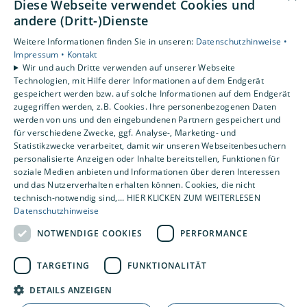
Diese Webseite verwendet Cookies und
Unsere Bereiche
andere (Dritt-)Dienste
Privatkunden
Weitere Informationen finden Sie in unseren:
Datenschutzhinweise •
Gewerbekunden
Impressum •
Kontakt
Karriere
Wir und auch Dritte verwenden auf unserer Webseite
Technologien, mit Hilfe derer Informationen auf dem Endgerät
Unternehmen
gespeichert werden bzw. auf solche Informationen auf dem Endgerät
Kontakt
zugegriffen werden, z.B. Cookies. Ihre personenbezogenen Daten
werden von uns und den eingebundenen Partnern gespeichert und
für verschiedene Zwecke, ggf. Analyse-, Marketing- und
Statistikzwecke verarbeitet, damit wir unseren Webseitenbesuchern
personalisierte Anzeigen oder Inhalte bereitstellen, Funktionen für
soziale Medien anbieten und Informationen über deren Interessen
und das Nutzerverhalten erhalten können. Cookies, die nicht
technisch-notwendig sind,... HIER KLICKEN ZUM WEITERLESEN
Datenschutzhinweise
NOTWENDIGE COOKIES
PERFORMANCE
TARGETING
FUNKTIONALITÄT
DETAILS ANZEIGEN