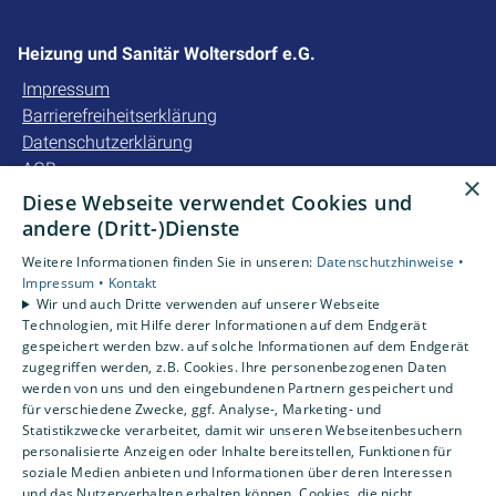
Heizung und Sanitär Woltersdorf e.G.
Impressum
Barrierefreiheitserklärung
Datenschutzerklärung
AGB
×
Diese Webseite verwendet Cookies und
Unsere Bereiche
andere (Dritt-)Dienste
Privatkunden
Weitere Informationen finden Sie in unseren:
Datenschutzhinweise •
Gewerbekunden
Impressum •
Kontakt
Karriere
Wir und auch Dritte verwenden auf unserer Webseite
Technologien, mit Hilfe derer Informationen auf dem Endgerät
Unternehmen
gespeichert werden bzw. auf solche Informationen auf dem Endgerät
Kontakt
zugegriffen werden, z.B. Cookies. Ihre personenbezogenen Daten
werden von uns und den eingebundenen Partnern gespeichert und
für verschiedene Zwecke, ggf. Analyse-, Marketing- und
Statistikzwecke verarbeitet, damit wir unseren Webseitenbesuchern
personalisierte Anzeigen oder Inhalte bereitstellen, Funktionen für
soziale Medien anbieten und Informationen über deren Interessen
und das Nutzerverhalten erhalten können. Cookies, die nicht