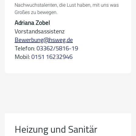
Nachwuchstalenten, die Lust haben, mit uns was
Großes zu bewegen.
Adriana Zobel
Vorstandsassistenz
Bewerbung@hsweg.de
Telefon:
03362/5816-19
Mobil:
0151 16232946
Um externe Karten-Inhalte anzuzeigen, benötigen wir
Ihre Einwilligung.
Weitere Informationen finden Sie in unserer
Datenschutzerklärung.
Heizung und Sanitär
Cookie-Einstellungen öffnen