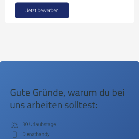
Jetzt bewerben
Gute Gründe, warum du bei
uns arbeiten solltest:
30 Urlaubstage
Diensthandy