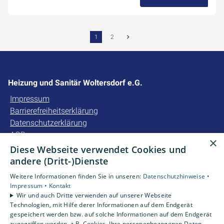
28. August 2024
1
2
Heizung und Sanitär Woltersdorf e.G.
Impressum
Barrierefreiheitserklärung
Datenschutzerklärung
AGB
×
Diese Webseite verwendet Cookies und
Unsere Bereiche
andere (Dritt-)Dienste
Privatkunden
Weitere Informationen finden Sie in unseren:
Datenschutzhinweise •
Gewerbekunden
Impressum •
Kontakt
Karriere
Wir und auch Dritte verwenden auf unserer Webseite
Technologien, mit Hilfe derer Informationen auf dem Endgerät
Unternehmen
gespeichert werden bzw. auf solche Informationen auf dem Endgerät
Kontakt
zugegriffen werden, z.B. Cookies. Ihre personenbezogenen Daten