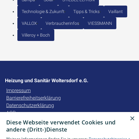
Technologie & Zukunft
Tipps & Tricks
Vaillant
VALLOX
Verbraucherinfos
VIESSMANN
Villeroy + Boch
Heizung und Sanitär Woltersdorf e.G.
Impressum
Barrierefreiheitserklärung
Datenschutzerklärung
AGB
×
Diese Webseite verwendet Cookies und
Unsere Bereiche
andere (Dritt-)Dienste
Privatkunden
Weitere Informationen finden Sie in unseren:
Datenschutzhinweise •