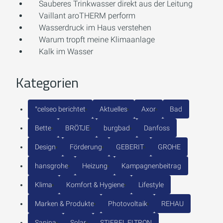
Sauberes Trinkwasser direkt aus der Leitung
Vaillant aroTHERM perform
Wasserdruck im Haus verstehen
Warum tropft meine Klimaanlage
Kalk im Wasser
Kategorien
°celseo berichtet
Aktuelles
Axor
Bad
Bette
BRÖTJE
burgbad
Danfoss
Design
Förderung
GEBERIT
GROHE
hansgrohe
Heizung
Kampagnenbeitrag
Klima
Komfort & Hygiene
Lifestyle
Marken & Produkte
Photovoltaik
REHAU
Sanipa
Solar
STIEBEL ELTRON