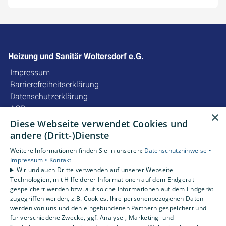
Heizung und Sanitär Woltersdorf e.G.
Impressum
Barrierefreiheitserklärung
Datenschutzerklärung
AGB
×
Diese Webseite verwendet Cookies und
Unsere Bereiche
andere (Dritt-)Dienste
Privatkunden
Weitere Informationen finden Sie in unseren:
Datenschutzhinweise •
Gewerbekunden
Impressum •
Kontakt
Karriere
Wir und auch Dritte verwenden auf unserer Webseite
Technologien, mit Hilfe derer Informationen auf dem Endgerät
Unternehmen
gespeichert werden bzw. auf solche Informationen auf dem Endgerät
Kontakt
zugegriffen werden, z.B. Cookies. Ihre personenbezogenen Daten
werden von uns und den eingebundenen Partnern gespeichert und
für verschiedene Zwecke, ggf. Analyse-, Marketing- und