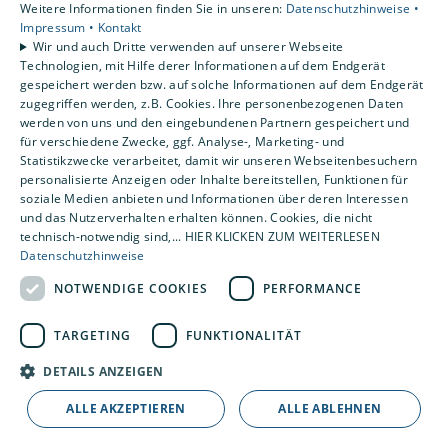
Weitere Informationen finden Sie in unseren:
Datenschutzhinweise •
Gewerbekunden
Impressum •
Kontakt
Karriere
Wir und auch Dritte verwenden auf unserer Webseite
Technologien, mit Hilfe derer Informationen auf dem Endgerät
Unternehmen
gespeichert werden bzw. auf solche Informationen auf dem Endgerät
Kontakt
zugegriffen werden, z.B. Cookies. Ihre personenbezogenen Daten
werden von uns und den eingebundenen Partnern gespeichert und
für verschiedene Zwecke, ggf. Analyse-, Marketing- und
Statistikzwecke verarbeitet, damit wir unseren Webseitenbesuchern
personalisierte Anzeigen oder Inhalte bereitstellen, Funktionen für
soziale Medien anbieten und Informationen über deren Interessen
und das Nutzerverhalten erhalten können. Cookies, die nicht
technisch-notwendig sind,... HIER KLICKEN ZUM WEITERLESEN
Datenschutzhinweise
NOTWENDIGE COOKIES
PERFORMANCE
TARGETING
FUNKTIONALITÄT
DETAILS ANZEIGEN
ALLE AKZEPTIEREN
ALLE ABLEHNEN