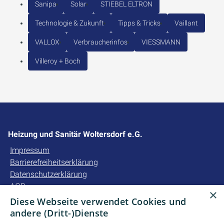
Sanipa
Solar
STIEBEL ELTRON
Technologie & Zukunft
Tipps & Tricks
Vaillant
VALLOX
Verbraucherinfos
VIESSMANN
Villeroy + Boch
Heizung und Sanitär Woltersdorf e.G.
Impressum
Barrierefreiheitserklärung
Datenschutzerklärung
AGB
×
Diese Webseite verwendet Cookies und
Unsere Bereiche
andere (Dritt-)Dienste
Privatkunden