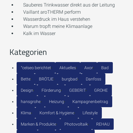
Sauberes Trinkwasser direkt aus der Leitung
Vaillant aroTHERM perform
Wasserdruck im Haus verstehen
Warum tropft meine Klimaanlage
Kalk im Wasser
Kategorien
°celseo berichtet
Aktuelles
Axor
Bad
Bette
BRÖTJE
burgbad
Danfoss
Design
Förderung
GEBERIT
GROHE
hansgrohe
Heizung
Kampagnenbeitrag
Klima
Komfort & Hygiene
Lifestyle
Marken & Produkte
Photovoltaik
REHAU