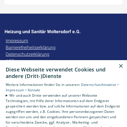
Heizung und Sanitär Woltersdorf e.G.
Impressum
Barrierefreiheitserklärung
Datenschutzerklärung
AGB
×
Diese Webseite verwendet Cookies und
Unsere Bereiche
andere (Dritt-)Dienste
Privatkunden
Weitere Informationen finden Sie in unseren:
Datenschutzhinweise •
Gewerbekunden
Impressum •
Kontakt
Karriere
Wir und auch Dritte verwenden auf unserer Webseite
Technologien, mit Hilfe derer Informationen auf dem Endgerät
Unternehmen
gespeichert werden bzw. auf solche Informationen auf dem Endgerät
Kontakt
zugegriffen werden, z.B. Cookies. Ihre personenbezogenen Daten
werden von uns und den eingebundenen Partnern gespeichert und
für verschiedene Zwecke, ggf. Analyse-, Marketing- und