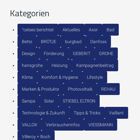
Kategorien
°celseo berichtet
Aktuelles
Axor
Bad
Bette
BRÖTJE
burgbad
Danfoss
Design
Förderung
GEBERIT
GROHE
hansgrohe
Heizung
Kampagnenbeitrag
Klima
Komfort & Hygiene
Lifestyle
Marken & Produkte
Photovoltaik
REHAU
Sanipa
Solar
STIEBEL ELTRON
Technologie & Zukunft
Tipps & Tricks
Vaillant
VALLOX
Verbraucherinfos
VIESSMANN
Villeroy + Boch