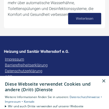
mehr über automatische Wasserhähne,
Toilettenspülungen und Desinfektionssysteme, die
Komfort und Gesundheit verbessern.
Weiterlesen
28. August 2024
Heizung und Sanitär Woltersdorf e.G.
Impressum
Barrierefreiheitserklärung
Datenschutzerklärung
AGB
×
Diese Webseite verwendet Cookies und
Unsere Bereiche
andere (Dritt-)Dienste
Privatkunden
Weitere Informationen finden Sie in unseren:
Datenschutzhinweise •
Gewerbekunden
Impressum •
Kontakt
Karriere
Wir und auch Dritte verwenden auf unserer Webseite