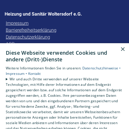
Heizung und Sanitär Woltersdorf e.G.
Impressum
Barrierefreiheitserklärung
Datenschutzerklärung
AGB
×
Diese Webseite verwendet Cookies und
Unsere Bereiche
andere (Dritt-)Dienste
Privatkunden
Weitere Informationen finden Sie in unseren:
Datenschutzhinweise •
Gewerbekunden
Impressum •
Kontakt
Karriere
Wir und auch Dritte verwenden auf unserer Webseite
Technologien, mit Hilfe derer Informationen auf dem Endgerät
Unternehmen
gespeichert werden bzw. auf solche Informationen auf dem Endgerät
Kontakt
zugegriffen werden, z.B. Cookies. Ihre personenbezogenen Daten
werden von uns und den eingebundenen Partnern gespeichert und
für verschiedene Zwecke, ggf. Analyse-, Marketing- und
Statistikzwecke verarbeitet, damit wir unseren Webseitenbesuchern
personalisierte Anzeigen oder Inhalte bereitstellen, Funktionen für
soziale Medien anbieten und Informationen über deren Interessen
und das Nutzerverhalten erhalten können. Cookies, die nicht