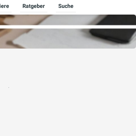
iere
Ratgeber
Suche
ekunden umschalten
menü für Ausbildung umschalten
Untermenü für Karriere umschalten
Untermenü für Ratgeber umschalt
.