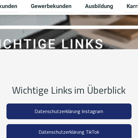
tkunden
Gewerbekunden
Ausbildung
Karr
nü für Unternehmen umschalten
Untermenü für Privatkunden umschalten
Untermenü für Gewerb
Unter
Wichtige Links im Überblick
Datenschutzerklärung Instagram
Datenschutzerklärung TikTok