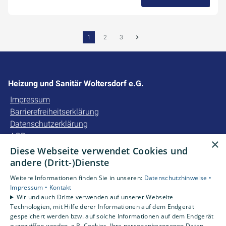
19. November 2025
1
2
3
Heizung und Sanitär Woltersdorf e.G.
Impressum
Barrierefreiheitserklärung
Datenschutzerklärung
AGB
×
Diese Webseite verwendet Cookies und
Unsere Bereiche
andere (Dritt-)Dienste
Privatkunden
Weitere Informationen finden Sie in unseren:
Datenschutzhinweise •
Gewerbekunden
Impressum •
Kontakt
Karriere
Wir und auch Dritte verwenden auf unserer Webseite
Technologien, mit Hilfe derer Informationen auf dem Endgerät
Unternehmen
gespeichert werden bzw. auf solche Informationen auf dem Endgerät
Kontakt
zugegriffen werden, z.B. Cookies. Ihre personenbezogenen Daten