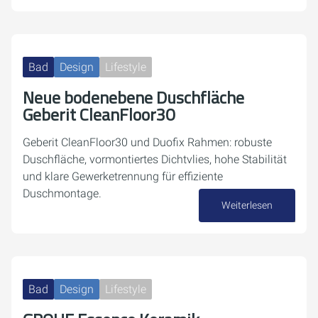
Bad
Design
Lifestyle
Neue bodenebene Duschfläche
Geberit CleanFloor30
Geberit CleanFloor30 und Duofix Rahmen: robuste
Duschfläche, vormontiertes Dichtvlies, hohe Stabilität
und klare Gewerketrennung für effiziente
Duschmontage.
Weiterlesen
23. März 2026
Bad
Design
Lifestyle