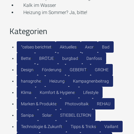
Kalk im Wasser
Heizung im Sommer? Ja, bitte!
Kategorien
°celseo berichtet
Aktuelles
Axor
Bad
Bette
BRÖTJE
burgbad
Danfoss
Design
Förderung
GEBERIT
GROHE
hansgrohe
Heizung
Kampagnenbeitrag
Klima
Komfort & Hygiene
Lifestyle
Marken & Produkte
Photovoltaik
REHAU
Sanipa
Solar
STIEBEL ELTRON
Technologie & Zukunft
Tipps & Tricks
Vaillant