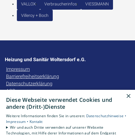
VALLOX
Verbraucherinfos
VIESSMANN
Villeroy + Boch
Heizung und Sanitär Woltersdorf e.G.
Impressum
Barrierefreiheitserklärung
Datenschutzerklärung
AGB
×
Diese Webseite verwendet Cookies und
Unsere Bereiche
andere (Dritt-)Dienste
Privatkunden
Weitere Informationen finden Sie in unseren:
Datenschutzhinweise •
Gewerbekunden
Impressum •
Kontakt
Karriere
Wir und auch Dritte verwenden auf unserer Webseite
Technologien, mit Hilfe derer Informationen auf dem Endgerät
Unternehmen