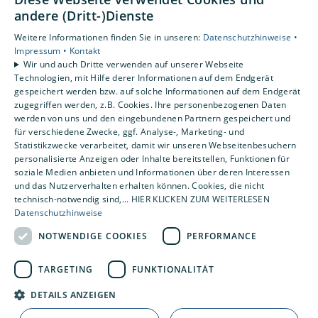
Unsere Bereiche
andere (Dritt-)Dienste
Privatkunden
Weitere Informationen finden Sie in unseren:
Datenschutzhinweise •
Gewerbekunden
Impressum •
Kontakt
Karriere
Wir und auch Dritte verwenden auf unserer Webseite
Technologien, mit Hilfe derer Informationen auf dem Endgerät
Unternehmen
gespeichert werden bzw. auf solche Informationen auf dem Endgerät
Kontakt
zugegriffen werden, z.B. Cookies. Ihre personenbezogenen Daten
werden von uns und den eingebundenen Partnern gespeichert und
für verschiedene Zwecke, ggf. Analyse-, Marketing- und
Statistikzwecke verarbeitet, damit wir unseren Webseitenbesuchern
personalisierte Anzeigen oder Inhalte bereitstellen, Funktionen für
soziale Medien anbieten und Informationen über deren Interessen
und das Nutzerverhalten erhalten können. Cookies, die nicht
technisch-notwendig sind,... HIER KLICKEN ZUM WEITERLESEN
Datenschutzhinweise
NOTWENDIGE COOKIES
PERFORMANCE
TARGETING
FUNKTIONALITÄT
DETAILS ANZEIGEN