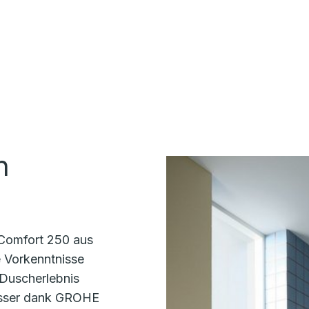
n
Comfort 250 aus
e Vorkenntnisse
s Duscherlebnis
asser dank GROHE