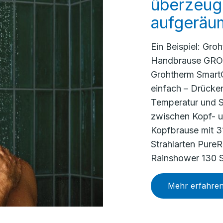
überzeuge
aufgeräu
Ein Beispiel: Gro
Handbrause GROH
Grohtherm SmartC
einfach – Drück
Temperatur und S
zwischen Kopf- 
Kopfbrause mit 3
Strahlarten Pure
Rainshower 130 Sm
Mehr erfahre