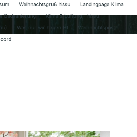
ssum
Weihnachtsgruß hissu
Landingpage Klima
ür Datenschutz 1.6.2026 umschalten
e Badsanierung
Klima & Lüftung - hissu
jou)
Was nur wir haben HI
Weihnachtspost
ecord