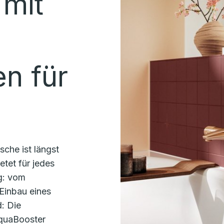
mit
n für
sche ist längst
tet für jedes
g: vom
Einbau eines
: Die
quaBooster