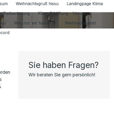
ssum
Weihnachtsgruß hissu
Landingpage Klima
ür Datenschutz 1.6.2026 umschalten
e Badsanierung
Klima & Lüftung - hissu
jou)
Was nur wir haben HI
Weihnachtspost
ecord
Sie haben Fragen?
erden
Wir beraten Sie gern persönlich!
s
%