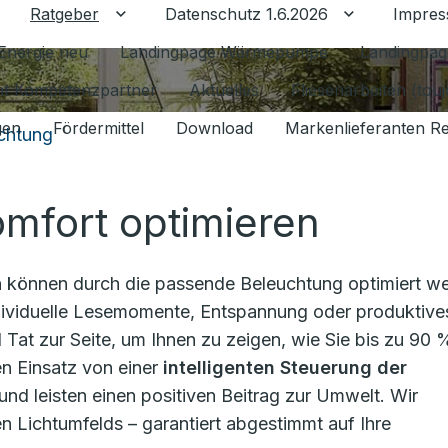
Ratgeber
Datenschutz 1.6.2026
Impre
Untermenü für Ratgeber umschalten
Untermenü f
Energie neu
Landingpage Wärmepumpe
Landingpag
ant Kompetenzpartner
Aktuelles
Fliesenarbeiten (tou
gen
Fördermittel
Download
Markenlieferanten R
chtung
mfort optimieren
 können durch die passende Beleuchtung optimiert w
 individuelle Lesemomente, Entspannung oder produktive
 Tat zur Seite, um Ihnen zu zeigen, wie Sie bis zu 90 
n Einsatz von einer
intelligenten Steuerung der
nd leisten einen positiven Beitrag zur Umwelt. Wir
en Lichtumfelds – garantiert abgestimmt auf Ihre