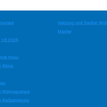
rmulare
Heizung und Sanitär Wolt
Master
 1.6.2026
ruß hissu
 Klima
neu
e Wärmepumpe
 Badsanierung