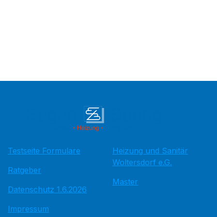
Testseite Formulare
Heizung und Sanitär
Woltersdorf e.G.
Ratgeber
Master
Datenschutz 1.6.2026
Impressum