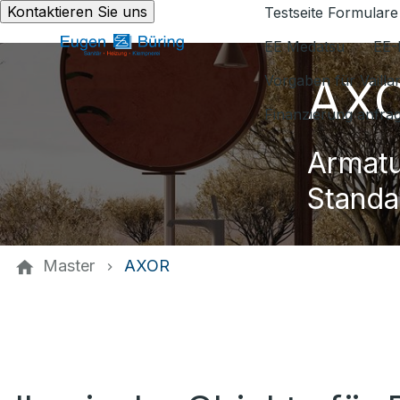
Kontaktieren Sie uns
Testseite Formulare
EE Medatsu
EE-
AX
Vorgaben für Vaill
Finanzierung anfra
Armatu
Standa
Master
AXOR