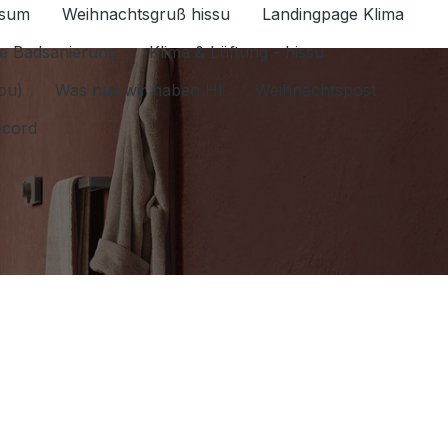
ssum
Weihnachtsgruß hissu
Landingpage Klima
ür Datenschutz 1.6.2026 umschalten
e Badsanierung
Klima & Lüftung - hissu
jou)
Was nur wir haben HI
Weihnachtspost
ecord