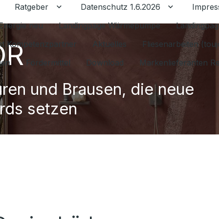
Ratgeber
Datenschutz 1.6.2026
Impre
Untermenü für Ratgeber umschalten
Untermenü f
Energie neu
Landingpage Wärmepumpe
Landingpag
OR
ant Kompetenzpartner
Aktuelles
Fliesenarbeiten (tou
gen
Fördermittel
Download
Markenlieferanten R
ren und Brausen, die neue
rds setzen