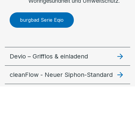
Wohngesundheit und Umweltschutz.
burgbad Serie Eqio
Devio – Grifflos & einladend
cleanFlow - Neuer Siphon-Standard
Lin20 – Modular und stimmig
Fiumo 2.0: Filigran & lebendig
MagicTwist – Der