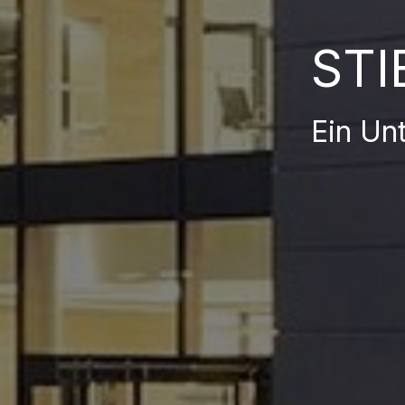
STI
Ein Un