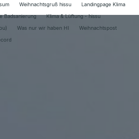
ssum
Weihnachtsgruß hissu
Landingpage Klima
ür Datenschutz 1.6.2026 umschalten
e Badsanierung
Klima & Lüftung - hissu
jou)
Was nur wir haben HI
Weihnachtspost
ecord