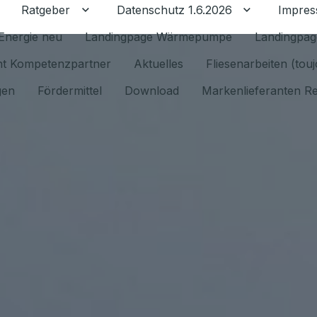
Ratgeber
Datenschutz 1.6.2026
Impre
Untermenü für Ratgeber umschalten
Untermenü f
Energie neu
Landingpage Wärmepumpe
Landingpag
ant Kompetenzpartner
Aktuelles
Fliesenarbeiten (tou
gen
Fördermittel
Download
Markenlieferanten R