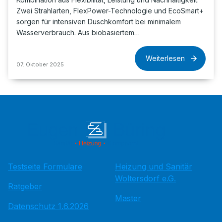
Zwei Strahlarten, FlexPower-Technologie und EcoSmart+
sorgen für intensiven Duschkomfort bei minimalem
Wasserverbrauch. Aus biobasiertem…
Weiterlesen
07. Oktober 2025
Testseite Formulare
Heizung und Sanitär
Woltersdorf e.G.
Ratgeber
Master
Datenschutz 1.6.2026