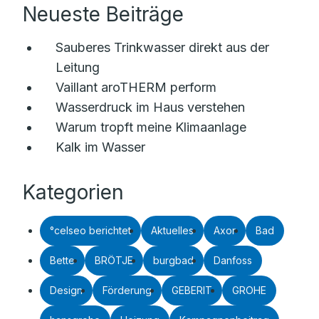
Neueste Beiträge
Sauberes Trinkwasser direkt aus der
Leitung
Vaillant aroTHERM perform
Wasserdruck im Haus verstehen
Warum tropft meine Klimaanlage
Kalk im Wasser
Kategorien
°celseo berichtet
Aktuelles
Axor
Bad
Bette
BRÖTJE
burgbad
Danfoss
Design
Förderung
GEBERIT
GROHE