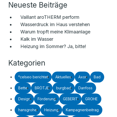
Neueste Beiträge
Vaillant aroTHERM perform
Wasserdruck im Haus verstehen
Warum tropft meine Klimaanlage
Kalk im Wasser
Heizung im Sommer? Ja, bitte!
Kategorien
°celseo berichtet
Aktuelles
Axor
Bad
Bette
BRÖTJE
burgbad
Danfoss
Design
Förderung
GEBERIT
GROHE
hansgrohe
Heizung
Kampagnenbeitrag