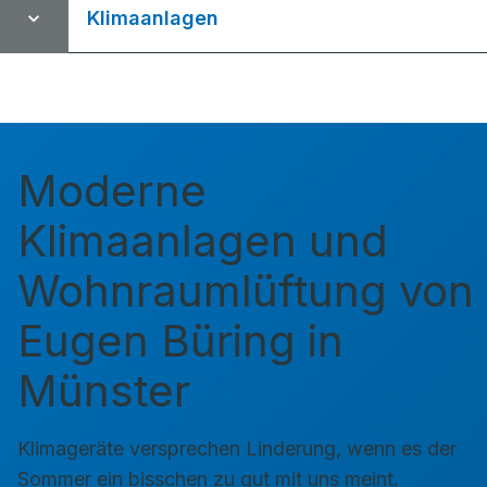
Klimaanlagen
Moderne
Klimaanlagen und
Wohnraumlüftung von
Eugen Büring in
Münster
Klimageräte versprechen Linderung, wenn es der
Sommer ein bisschen zu gut mit uns meint.