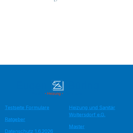
Testseite Formulare
Heizung und Sanitär
Woltersdorf e.G.
Ratgeber
Master
Datenschutz 1.6.2026