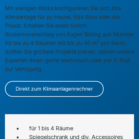
Mit wenigen Klicks konfigurieren Sie sich Ihre
Klimaanlage für zu Hause, fürs Büro oder die
Praxis. Erhalten Sie einen Sofort-
Kostenvoranschlag von Eugen Büring aus Münster
2
für bis zu 4 Räumen mit bis zu 40 m
pro Raum.
Sollten Sie größere Projekte planen, stehen unsere
Experten Ihnen gerne telefonisch oder per E-Mail
zur Verfügung.
Direkt zum Klimaanlagenrechner
für 1 bis 4 Räume
Spiegelschrank und div. Accessoires