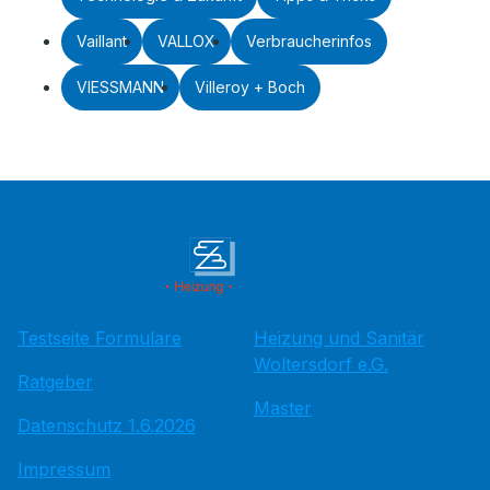
Vaillant
VALLOX
Verbraucherinfos
VIESSMANN
Villeroy + Boch
Testseite Formulare
Heizung und Sanitär
Woltersdorf e.G.
Ratgeber
Master
Datenschutz 1.6.2026
Impressum