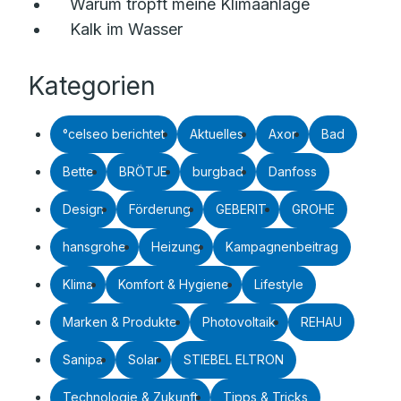
Warum tropft meine Klimaanlage
Kalk im Wasser
Kategorien
°celseo berichtet
Aktuelles
Axor
Bad
Bette
BRÖTJE
burgbad
Danfoss
Design
Förderung
GEBERIT
GROHE
hansgrohe
Heizung
Kampagnenbeitrag
Klima
Komfort & Hygiene
Lifestyle
Marken & Produkte
Photovoltaik
REHAU
Sanipa
Solar
STIEBEL ELTRON
Technologie & Zukunft
Tipps & Tricks