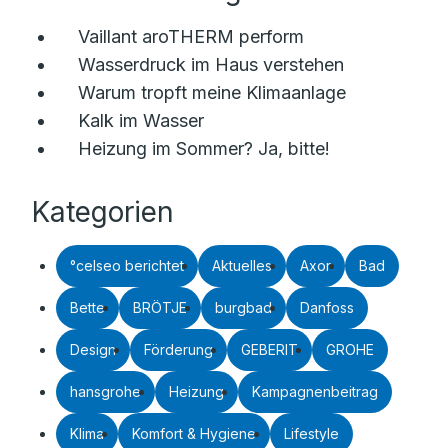
Vaillant aroTHERM perform
Wasserdruck im Haus verstehen
Warum tropft meine Klimaanlage
Kalk im Wasser
Heizung im Sommer? Ja, bitte!
Kategorien
°celseo berichtet
Aktuelles
Axor
Bad
Bette
BRÖTJE
burgbad
Danfoss
Design
Förderung
GEBERIT
GROHE
hansgrohe
Heizung
Kampagnenbeitrag
Klima
Komfort & Hygiene
Lifestyle