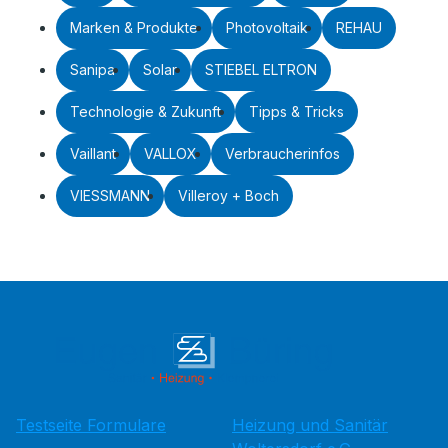
Marken & Produkte
Photovoltaik
REHAU
Sanipa
Solar
STIEBEL ELTRON
Technologie & Zukunft
Tipps & Tricks
Vaillant
VALLOX
Verbraucherinfos
VIESSMANN
Villeroy + Boch
Testseite Formulare
Heizung und Sanitär