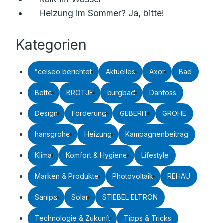
Heizung im Sommer? Ja, bitte!
Kategorien
°celseo berichtet
Aktuelles
Axor
Bad
Bette
BRÖTJE
burgbad
Danfoss
Design
Förderung
GEBERIT
GROHE
hansgrohe
Heizung
Kampagnenbeitrag
Klima
Komfort & Hygiene
Lifestyle
Marken & Produkte
Photovoltaik
REHAU
Sanipa
Solar
STIEBEL ELTRON
Technologie & Zukunft
Tipps & Tricks