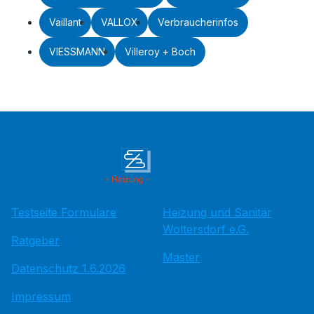
Vaillant
VALLOX
Verbraucherinfos
VIESSMANN
Villeroy + Boch
Testseite Formulare
Heizung und Sanitär
Woltersdorf e.G.
Ratgeber
Master
Datenschutz 1.6.2026
Impressum