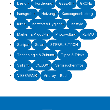
Design
Förderung
GEBERIT
GROHE
hansgrohe
Heizung
Kampagnenbeitrag
Klima
Komfort & Hygiene
Lifestyle
Marken & Produkte
Photovoltaik
REHAU
Sanipa
Solar
STIEBEL ELTRON
Technologie & Zukunft
Tipps & Tricks
Vaillant
VALLOX
Verbraucherinfos
VIESSMANN
Villeroy + Boch