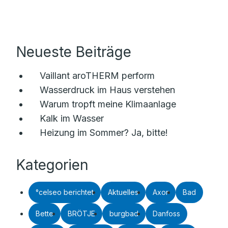
Neueste Beiträge
Vaillant aroTHERM perform
Wasserdruck im Haus verstehen
Warum tropft meine Klimaanlage
Kalk im Wasser
Heizung im Sommer? Ja, bitte!
Kategorien
°celseo berichtet
Aktuelles
Axor
Bad
Bette
BRÖTJE
burgbad
Danfoss