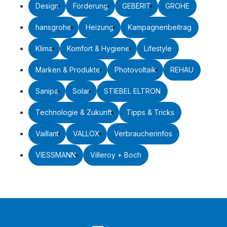
Design
Förderung
GEBERIT
GROHE
hansgrohe
Heizung
Kampagnenbeitrag
Klima
Komfort & Hygiene
Lifestyle
Marken & Produkte
Photovoltaik
REHAU
Sanipa
Solar
STIEBEL ELTRON
Technologie & Zukunft
Tipps & Tricks
Vaillant
VALLOX
Verbraucherinfos
VIESSMANN
Villeroy + Boch