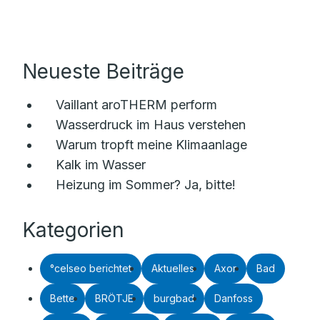
Neueste Beiträge
Vaillant aroTHERM perform
Wasserdruck im Haus verstehen
Warum tropft meine Klimaanlage
Kalk im Wasser
Heizung im Sommer? Ja, bitte!
Kategorien
°celseo berichtet
Aktuelles
Axor
Bad
Bette
BRÖTJE
burgbad
Danfoss