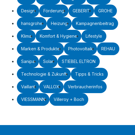
Design
Förderung
GEBERIT
GROHE
hansgrohe
Heizung
Kampagnenbeitrag
Klima
Komfort & Hygiene
Lifestyle
Marken & Produkte
Photovoltaik
REHAU
Sanipa
Solar
STIEBEL ELTRON
Technologie & Zukunft
Tipps & Tricks
Vaillant
VALLOX
Verbraucherinfos
VIESSMANN
Villeroy + Boch