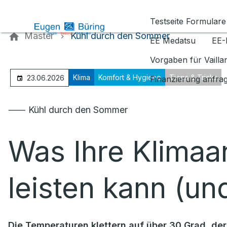
Kontaktieren Sie uns
Testseite Formulare
Master
Kühl durch den Sommer
EE Medatsu
EE-
Vorgaben für Vaill
Klima
Komfort & Hygiene
Tipps & Tricks
23.06.2026
Finanzierung anfra
⸺ Kühl durch den Sommer
Was Ihre Klimaan
leisten kann (un
Die Temperaturen klettern auf über 30 Grad, der