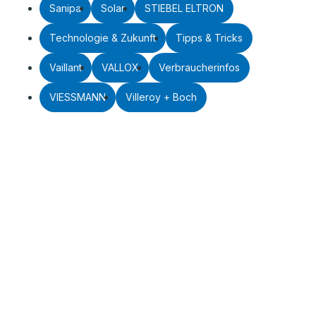
Sanipa
Solar
STIEBEL ELTRON
Technologie & Zukunft
Tipps & Tricks
Vaillant
VALLOX
Verbraucherinfos
VIESSMANN
Villeroy + Boch