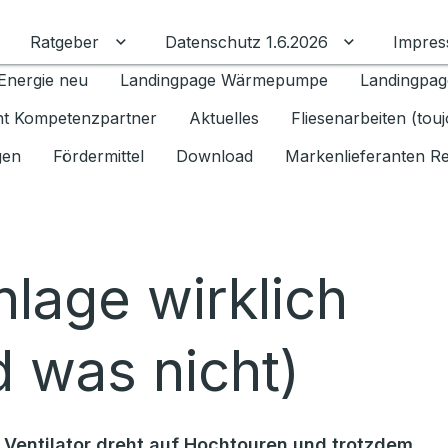
Ratgeber
Datenschutz 1.6.2026
Impre
Untermenü für Ratgeber umschalten
Untermenü f
Energie neu
Landingpage Wärmepumpe
Landingpag
ant Kompetenzpartner
Aktuelles
Fliesenarbeiten (tou
gen
Fördermittel
Download
Markenlieferanten R
lage wirklich
d was nicht)
 Ventilator dreht auf Hochtouren und trotzdem