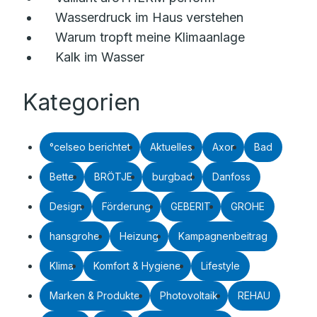
Wasserdruck im Haus verstehen
Warum tropft meine Klimaanlage
Kalk im Wasser
Kategorien
°celseo berichtet
Aktuelles
Axor
Bad
Bette
BRÖTJE
burgbad
Danfoss
Design
Förderung
GEBERIT
GROHE
hansgrohe
Heizung
Kampagnenbeitrag
Klima
Komfort & Hygiene
Lifestyle
Marken & Produkte
Photovoltaik
REHAU