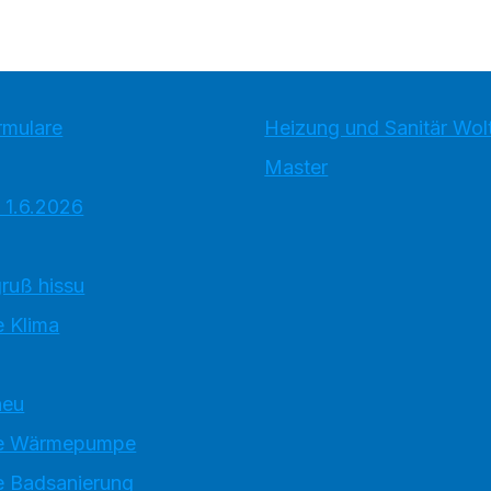
rmulare
Heizung und Sanitär Wolt
Master
 1.6.2026
ruß hissu
 Klima
neu
e Wärmepumpe
 Badsanierung