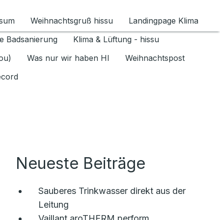
ssum
Weihnachtsgruß hissu
Landingpage Klima
ür Datenschutz 1.6.2026 umschalten
e Badsanierung
Klima & Lüftung - hissu
jou)
Was nur wir haben HI
Weihnachtspost
ecord
Neueste Beiträge
Sauberes Trinkwasser direkt aus der
Leitung
Vaillant aroTHERM perform