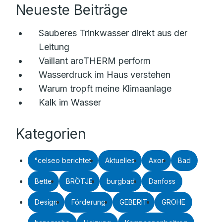
Neueste Beiträge
Sauberes Trinkwasser direkt aus der
Leitung
Vaillant aroTHERM perform
Wasserdruck im Haus verstehen
Warum tropft meine Klimaanlage
Kalk im Wasser
Kategorien
°celseo berichtet
Aktuelles
Axor
Bad
Bette
BRÖTJE
burgbad
Danfoss
Design
Förderung
GEBERIT
GROHE