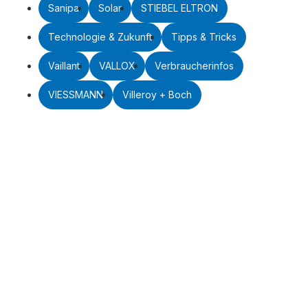
Sanipa
Solar
STIEBEL ELTRON
Technologie & Zukunft
Tipps & Tricks
Vaillant
VALLOX
Verbraucherinfos
VIESSMANN
Villeroy + Boch