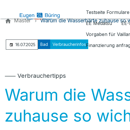
Kontaktieren Sie uns
Testseite Formulare
Master
Warum die Wasserhärte zuhause so wi
EE Medatsu
EE-
Vorgaben für Vaill
Bad
Verbraucherinfos
16.07.2025
Finanzierung anfra
⸺ Verbrauchertipps
Warum die Wass
zuhause so wicht