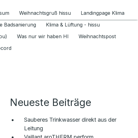
ssum
Weihnachtsgruß hissu
Landingpage Klima
ür Datenschutz 1.6.2026 umschalten
e Badsanierung
Klima & Lüftung - hissu
jou)
Was nur wir haben HI
Weihnachtspost
ecord
Neueste Beiträge
Sauberes Trinkwasser direkt aus der
Leitung
Vaillant aroTHERM perform