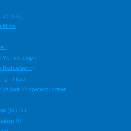
ruß hissu
 Klima
neu
e Wärmepumpe
 Badsanierung
ung - hissu
 Vaillant Kompetenzpartner
ten (toujou)
 haben HI