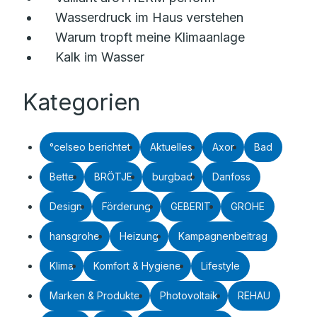
Wasserdruck im Haus verstehen
Warum tropft meine Klimaanlage
Kalk im Wasser
Kategorien
°celseo berichtet
Aktuelles
Axor
Bad
Bette
BRÖTJE
burgbad
Danfoss
Design
Förderung
GEBERIT
GROHE
hansgrohe
Heizung
Kampagnenbeitrag
Klima
Komfort & Hygiene
Lifestyle
Marken & Produkte
Photovoltaik
REHAU