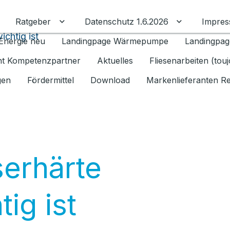
Ratgeber
Datenschutz 1.6.2026
Impre
Untermenü für Ratgeber umschalten
Untermenü f
chtig ist
Energie neu
Landingpage Wärmepumpe
Landingpag
ant Kompetenzpartner
Aktuelles
Fliesenarbeiten (tou
gen
Fördermittel
Download
Markenlieferanten R
erhärte
ig ist