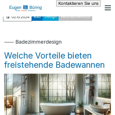
Kontaktieren Sie uns
Bad
Design
Verbraucherinfos
02.10.2024
⸺ Badezimmerdesign
Welche Vorteile bieten
freistehende Badewannen