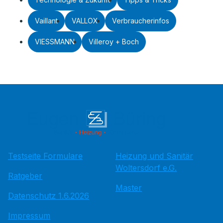
Vaillant
VALLOX
Verbraucherinfos
VIESSMANN
Villeroy + Boch
Testseite Formulare
Heizung und Sanitär
Woltersdorf e.G.
Ratgeber
Master
Datenschutz 1.6.2026
Impressum