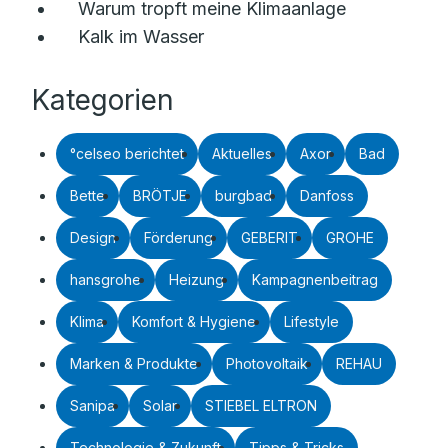
Warum tropft meine Klimaanlage
Kalk im Wasser
Kategorien
°celseo berichtet
Aktuelles
Axor
Bad
Bette
BRÖTJE
burgbad
Danfoss
Design
Förderung
GEBERIT
GROHE
hansgrohe
Heizung
Kampagnenbeitrag
Klima
Komfort & Hygiene
Lifestyle
Marken & Produkte
Photovoltaik
REHAU
Sanipa
Solar
STIEBEL ELTRON
Technologie & Zukunft
Tipps & Tricks