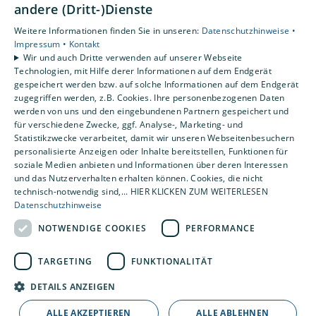
Unsere Bereiche
andere (Dritt-)Dienste
Privatkunden
Weitere Informationen finden Sie in unseren:
Datenschutzhinweise •
Gewerbekunden
Impressum •
Kontakt
Karriere
Wir und auch Dritte verwenden auf unserer Webseite
Technologien, mit Hilfe derer Informationen auf dem Endgerät
Unternehmen
gespeichert werden bzw. auf solche Informationen auf dem Endgerät
Kontakt
zugegriffen werden, z.B. Cookies. Ihre personenbezogenen Daten
werden von uns und den eingebundenen Partnern gespeichert und
für verschiedene Zwecke, ggf. Analyse-, Marketing- und
Statistikzwecke verarbeitet, damit wir unseren Webseitenbesuchern
personalisierte Anzeigen oder Inhalte bereitstellen, Funktionen für
soziale Medien anbieten und Informationen über deren Interessen
und das Nutzerverhalten erhalten können. Cookies, die nicht
technisch-notwendig sind,... HIER KLICKEN ZUM WEITERLESEN
Datenschutzhinweise
NOTWENDIGE COOKIES
PERFORMANCE
TARGETING
FUNKTIONALITÄT
DETAILS ANZEIGEN
ALLE AKZEPTIEREN
ALLE ABLEHNEN