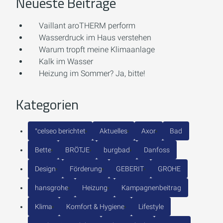
Neueste Beiträge
Vaillant aroTHERM perform
Wasserdruck im Haus verstehen
Warum tropft meine Klimaanlage
Kalk im Wasser
Heizung im Sommer? Ja, bitte!
Kategorien
°celseo berichtet
Aktuelles
Axor
Bad
Bette
BRÖTJE
burgbad
Danfoss
Design
Förderung
GEBERIT
GROHE
hansgrohe
Heizung
Kampagnenbeitrag
Klima
Komfort & Hygiene
Lifestyle