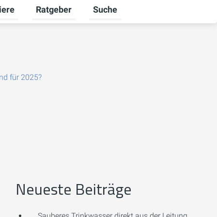
iere
Ratgeber
Suche
ekunden umschalten
menü für Ausbildung umschalten
Untermenü für Karriere umschalten
Untermenü für Ratgeber umschalt
nd für 2025?
Neueste Beiträge
Sauberes Trinkwasser direkt aus der Leitung