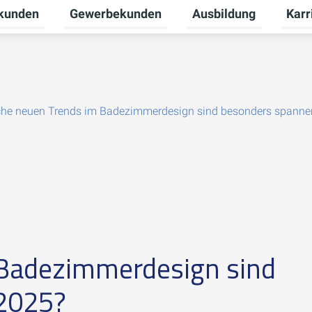
tkunden
Gewerbekunden
Ausbildung
Karr
nü für Unternehmen umschalten
Untermenü für Privatkunden umschalten
Untermenü für Gewerb
Unter
he neuen Trends im Badezimmerdesign sind besonders spanne
 Badezimmerdesign sind
 2025?