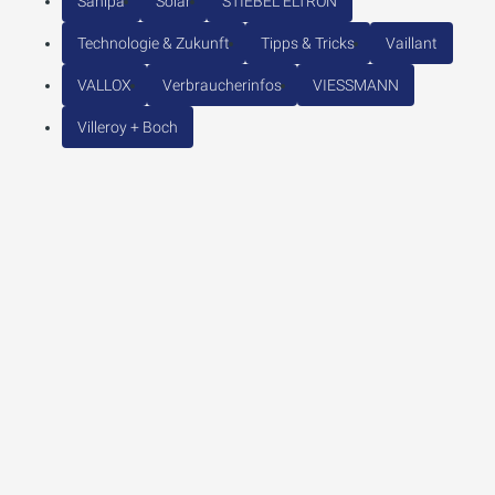
Sanipa
Solar
STIEBEL ELTRON
Technologie & Zukunft
Tipps & Tricks
Vaillant
VALLOX
Verbraucherinfos
VIESSMANN
Villeroy + Boch