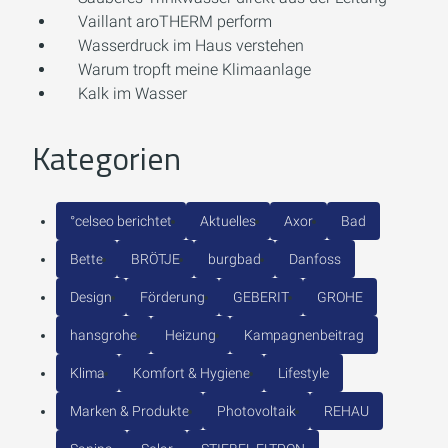
Vaillant aroTHERM perform
Wasserdruck im Haus verstehen
Warum tropft meine Klimaanlage
Kalk im Wasser
Kategorien
°celseo berichtet
Aktuelles
Axor
Bad
Bette
BRÖTJE
burgbad
Danfoss
Design
Förderung
GEBERIT
GROHE
hansgrohe
Heizung
Kampagnenbeitrag
Klima
Komfort & Hygiene
Lifestyle
Marken & Produkte
Photovoltaik
REHAU